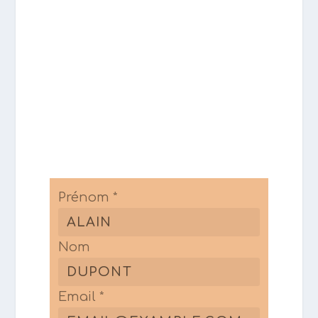
fais.
Prénom *
Nom
Email *