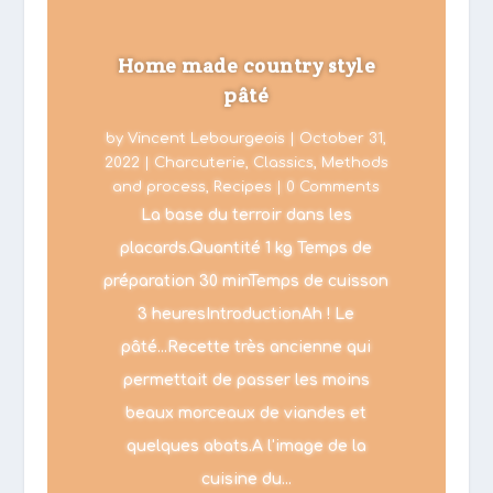
Home made country style
pâté
by
Vincent Lebourgeois
|
October 31,
2022
|
Charcuterie
,
Classics
,
Methods
and process
,
Recipes
| 0 Comments
La base du terroir dans les
placards.Quantité 1 kg Temps de
préparation 30 minTemps de cuisson
3 heuresIntroductionAh ! Le
pâté...Recette très ancienne qui
permettait de passer les moins
beaux morceaux de viandes et
quelques abats.A l'image de la
cuisine du...