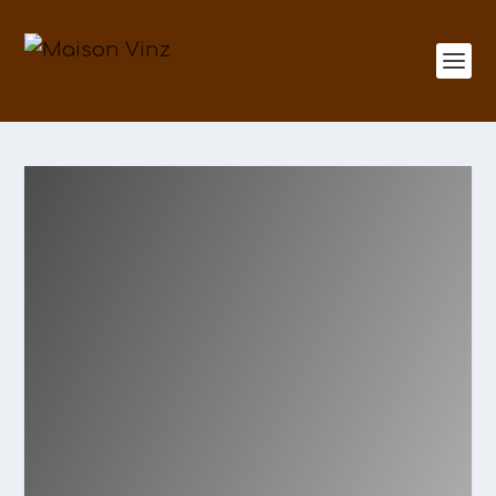
Rillettes sous vide
by
Vincent Lebourgeois
|
Oct 31, 2022
|
Charcuterie
,
Methods and process
,
Recipes
,
Sous vide