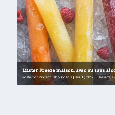
Mister Freeze maison, avec ou sans alcoo
Posté par
Vincent Lebourgeois
|
Juil 19, 2026
|
Desserts
,
G
Crêpes sucrées moelleuses : recette f
par
Vincent Lebourgeois
|
Fév 17, 2026
|
Classiques
,
Cuis