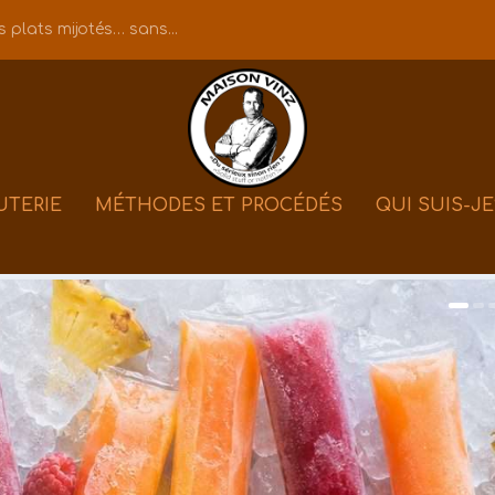
 plats mijotés… sans...
UTERIE
MÉTHODES ET PROCÉDÉS
QUI SUIS-JE