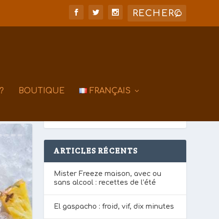
?
BOUTIQUE
FRANÇAIS
ARTICLES RÉCENTS
Mister Freeze maison, avec ou
sans alcool : recettes de l’été
El gaspacho : froid, vif, dix minutes