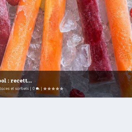
l : recett...
laces et sorbets
|
0
|
acile sans grumeaux
ine Française
,
Desserts
,
Vegetarien
|
0
|