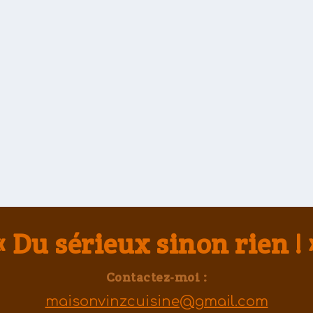
sine Française
,
Tarte & quiches
,
Vegetarien
|
0
|
mporel qui plaît à tout le monde. Dans cette arti
ourneaux !
« Du sérieux sinon rien ! 
Contactez-moi :
maisonvinzcuisine@gmail.com