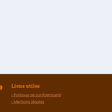
cle la
»
Liens utiles
– Politique de confidentialité
– Mentions légales