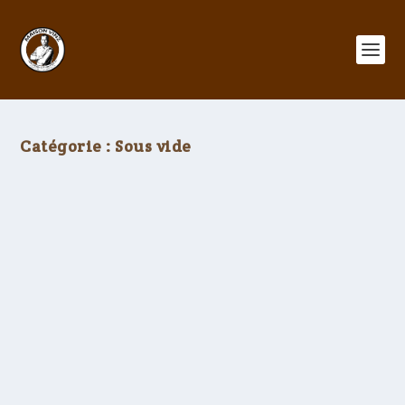
Catégorie :
Sous vide
Travers de porc sous-vide
par
Vincent Lebourgeois
|
Nov 4, 2022
|
Méthodes et
procédés
,
Sous vide
|
0
|
Cette recette de travers de porc allie
deux cuissons : sous-vide et barbecue.
Fondantes, caramélisées… un régal
pour les papilles!