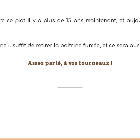
s :
s sèches (de la forme que vous voulez !)
en mûres
l frais
 soupe de
pesto