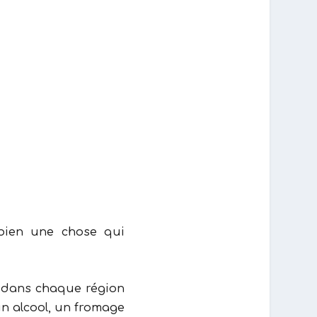
t dans chaque région
un alcool, un fromage
urd’hui je le partage
si très bon.