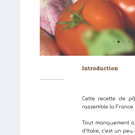
rassemble la France et
Tout manquement aux
d’Italie, c’est un p
et un plat typique.
J’ai commencé à fair
avec vous.
Pour la version végan