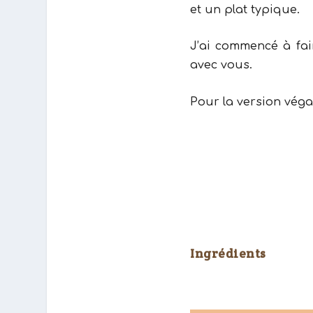
Ingrédients
Pour 4/6 personne
Pour la garniture
500 gr
de pâte
2 oignons
1 échalote
4 tomates bi
6 gousses
d’ai
2 cuillères à