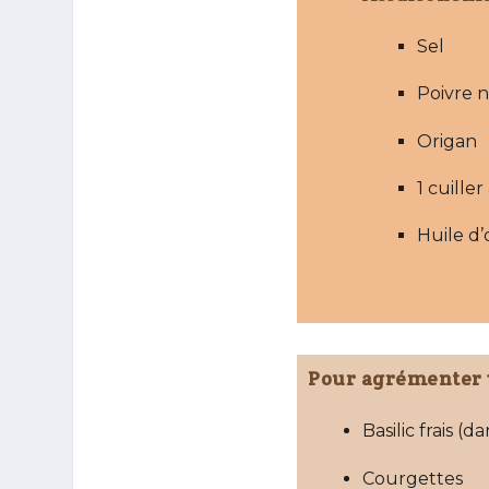
Pour agrémenter v
Basilic frais (
Courgettes
Mixer ail blan
Mélanger oign
Tout légume du 