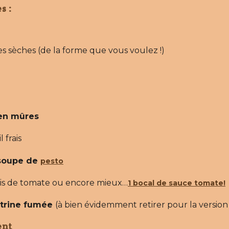
ulis de tomate ou encore mieux…
1 bocal de sauce tomate!
itrine fumée
(à bien évidemment retirer pour la versio
ent
oir
r à café de sucre
olive