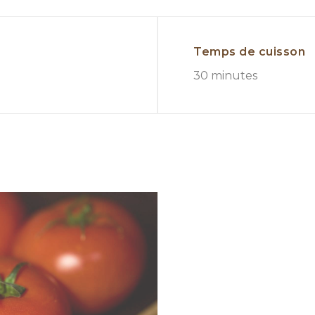
Temps de cuisson
30 minutes
 xinjiang mouton
tes est inspirée de la cuisine Italienne. S’il y 