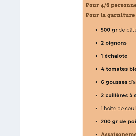
1 boite de co
200 gr de po
Assaisonem
Sel
Poivre n
Origan
1 cuille
Huile d’