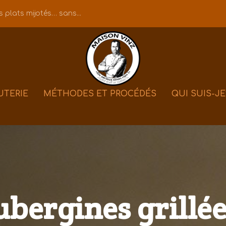
 plats mijotés… sans...
UTERIE
MÉTHODES ET PROCÉDÉS
QUI SUIS-JE
ubergines grillée