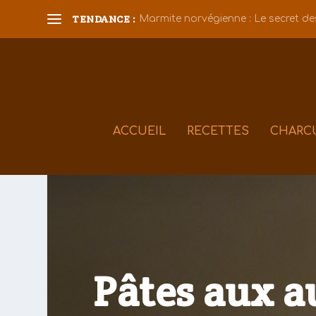
TENDANCE :
Marmite norvégienne : Le secret des
ACCUEIL
RECETTES
CHARC
Pâtes aux a