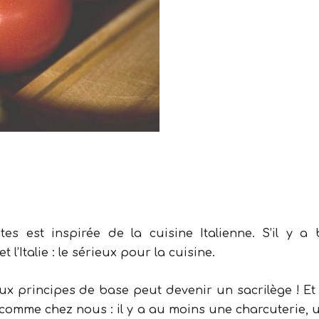
 l’Italie : le sérieux pour la cuisine.
 principes de base peut devenir un sacrilège ! E
eu comme chez nous : il y a au moins une charcuterie, 
e ce plat il y a plus de 15 ans maintenant, et aujo
e il suffit de retirer la poitrine fumée, et ce sera aus
Assez parlé, à vos fourneaux !